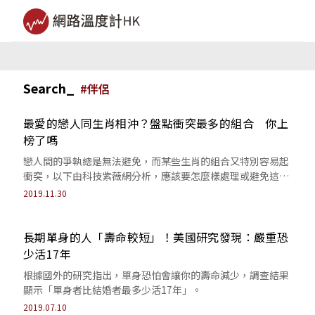
Search_
#
伴侶
最愛的戀人同生肖相沖？盤點衝突最多的組合 你上
榜了嗎
戀人間的爭執總是無法避免，而某些生肖的組合又特別容易起
衝突，以下由科技紫薇網分析，應該要怎麼樣處理或避免這些
衝突。
2019.11.30
長期單身的人「壽命較短」！美國研究發現：嚴重恐
少活17年
根據國外的研究指出，單身恐怕會讓你的壽命減少，調查結果
顯示「單身者比結婚者最多少活17年」。
2019.07.10