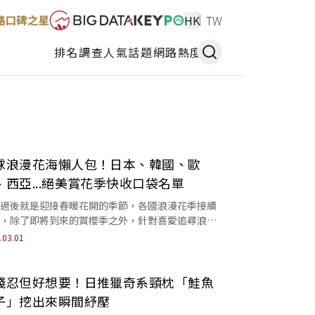
HK
TW
排名調查
人氣話題
網路熱度
球浪漫花海懶人包！日本、韓國、歐
、西亞...絕美賞花季快收口袋名單
過後就是迎接春暖花開的季節，各國浪漫花季接續
，除了即將到來的賞櫻季之外，針對喜愛追尋浪漫
的旅客，《網路溫度計》整理「2024年全球花...
.03.01
殘忍但好想要！日推獵奇系頸枕「鮭魚
子」挖出來瞬間紓壓