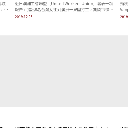
為沒
近日澳洲工會聯盟（United Workers Union）發表一項
頸枕
，，讓
報告，指出8名台灣女性到澳洲一果園打工，期間卻慘遭
Va
意
雇主兼房東脅迫，需要提供「...
頸枕
2019.12.05
2019