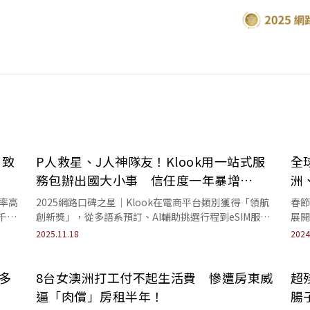
、致
P人救星、J人神隊友！Klook用一站式服
全
務包辦出國大小事 信任度一年暴增
洲
67.6％
死率高
2025網路口碑之星｜Klook在電商平台類別獲得「領航
春節
千
創新獎」，從多語系預訂、AI輔助挑選行程到eSIM服
展開
務，讓品牌信任度大幅成長。
花海
2025.11.18
2024
多
8台女澳洲打工付不起生活費 慘遭房東威
超
逼「肉償」房租半年！
腸