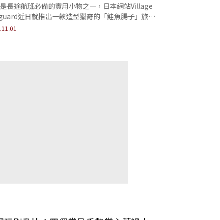
是長途航班必備的實用小物之一，日本網站Village
nguard近日就推出一款造型獵奇的「鮭魚腸子」旅行
，卻意外地有點可愛、讓人紓壓？
.11.01