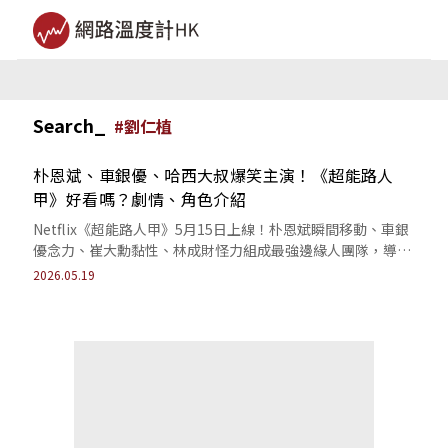
Search_
#
劉仁植
朴恩斌、車銀優、哈西大叔爆笑主演！《超能路人
甲》好看嗎？劇情、角色介紹
Netflix《超能路人甲》5月15日上線！朴恩斌瞬間移動、車銀
優念力、崔大勳黏性、林成財怪力組成最強邊緣人團隊，導演
幕後訪談、劇情卡司看點懶人包。
2026.05.19