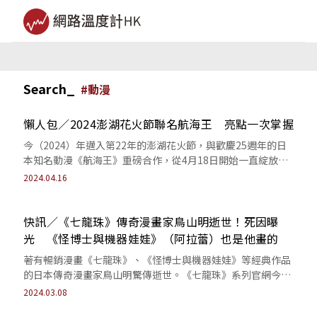
Search_
#
動漫
懶人包／2024澎湖花火節聯名航海王 亮點一次掌握
今（2024）年邁入第22年的澎湖花火節，與歡慶25週年的日
本知名動漫《航海王》重磅合作，從4月18日開始一直綻放到7
月底。長達4個月的璀璨夜空...
2024.04.16
快訊／《七龍珠》傳奇漫畫家鳥山明逝世！死因曝
光 《怪博士與機器娃娃》（阿拉蕾）也是他畫的
著有暢銷漫畫《七龍珠》、《怪博士與機器娃娃》等經典作品
的日本傳奇漫畫家鳥山明驚傳逝世。《七龍珠》系列官網今
（8）日發出公告，指出鳥山明在本（3）...
2024.03.08