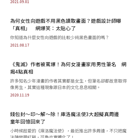
2021.09.01
為何女性向遊戲不用黑色讀取畫面？遊戲設計師曝
「真相」 網爆笑：太貼心了
你知道為什麼女性向遊戲的比較少純黑色畫面的嗎？
2021.08.17
《鬼滅》作者被罵爆！為何女漫畫家用男性筆名 網
揭4點真相
許多知名少年漫畫的作者其實都是女生，但筆名卻都故意取得
像男生，其實這種現象跟日本的文化息息相關。
2020.11.19
錢包封～印～解～除！庫洛魔法使3大超擬真周邊
童年回憶回來了
小時候超愛的《庫洛魔法使》，最近推出許多周邊，不只把魔
法陣變腮紅餅，可魯也實體化了！