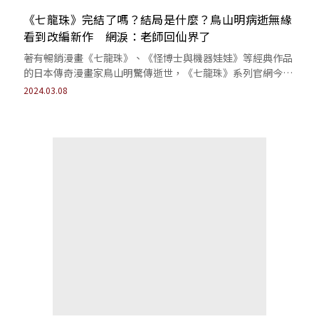
《七龍珠》完結了嗎？結局是什麼？鳥山明病逝無緣
看到改編新作 網淚：老師回仙界了
著有暢銷漫畫《七龍珠》、《怪博士與機器娃娃》等經典作品
的日本傳奇漫畫家鳥山明驚傳逝世，《七龍珠》系列官網今
（8）日發出公告，指出鳥山明在本（3）...
2024.03.08