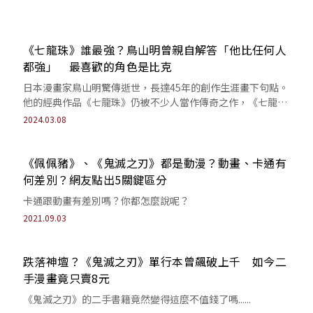
《七龍珠》誰最強？鳥山明曾親自解答「他比任何人
都強」 最喜歡的角色是比克
日本漫畫家鳥山明驚傳逝世，長達45年的創作生涯畫下句點。
他的經典作品《七龍珠》仍被不少人當作傳奇之作，《七龍
珠》的劇情及角色也不斷被網友熱議，曾...
2024.03.08
《佩佩豬》、《鬼滅之刃》都是動漫？動畫、卡通有
何差別？網友點出5關鍵區分
卡通跟動畫有差別嗎？你都怎麼說呢？
2021.09.03
跌落神壇？《鬼滅之刃》單行本曾飆破上千 如今二
手漫畫竟只賣8元
《鬼滅之刃》的二手書籍竟然變得這麼不值錢了嗎......