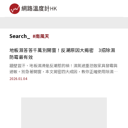
Search_
#
南風天
地板濕答答千萬別開窗！反潮原因大揭密 3招除濕
防霉最有效
牆壁冒汗、地板濕滑是反潮惹的禍！濕氣過重恐致家具發霉與
過敏。別急著開窗，本文揭密四大成因，教你正確使用除濕機
搭配暖氣，有效擊退濕氣，找回居家乾爽。
2026.01.04