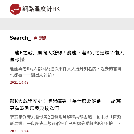
Search_
#
博恩
「龍K之戰」風向大逆轉！龍龍、老K到底是誰？懶人
包秒懂
龍龍與老K兩人都因為這次事件大大提升知名度，過去的言論
也都被一一翻出來討論。
2021.10.08
龍K大戰學歷史！博恩痛哭「為什麼要殺他」 諸葛
亮揮淚斬馬謖典故為何
薩泰爾負責人曾博恩2日發影片解釋來龍去脈，其中以「揮淚
斬馬謖」一段歷史典故來形容自己對處分愛將老K的不捨，你
知道為什麼嗎？
2021.10.04