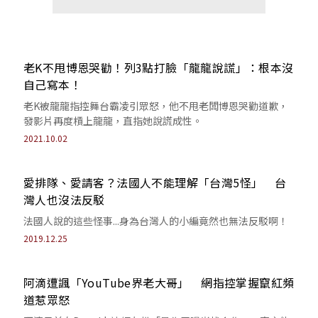
老K不甩博恩哭勸！列3點打臉「龍龍說謊」：根本沒
自己寫本！
老K被龍龍指控舞台霸凌引眾怒，他不甩老闆博恩哭勸道歉，
發影片再度槓上龍龍，直指她說謊成性。
2021.10.02
愛排隊、愛請客？法國人不能理解「台灣5怪」 台
灣人也沒法反駁
法國人說的這些怪事...身為台灣人的小編竟然也無法反駁啊！
2019.12.25
阿滴遭諷「YouTube界老大哥」 網指控掌握竄紅頻
道惹眾怒