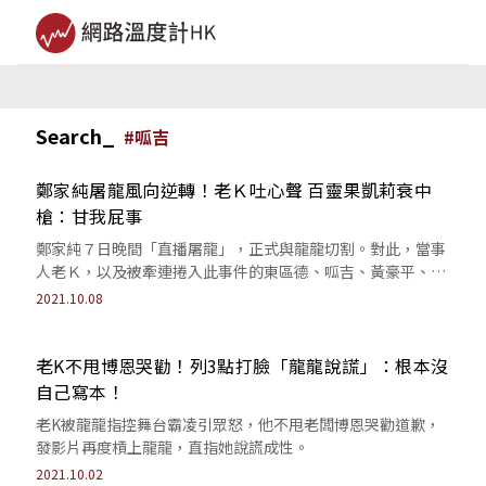
Search_
#
呱吉
鄭家純屠龍風向逆轉！老Ｋ吐心聲 百靈果凱莉衰中
槍：甘我屁事
鄭家純７日晚間「直播屠龍」，正式與龍龍切割。對此，當事
人老Ｋ，以及被牽連捲入此事件的東區德、呱吉、黃豪平、凱
莉都做出回應了！
2021.10.08
老K不甩博恩哭勸！列3點打臉「龍龍說謊」：根本沒
自己寫本！
老K被龍龍指控舞台霸凌引眾怒，他不甩老闆博恩哭勸道歉，
發影片再度槓上龍龍，直指她說謊成性。
2021.10.02