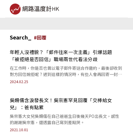
Search_
#
回覆
年輕人沒禮貌？「郵件往來一次主義」引爆話題
「被拒絕是否回信」職場兩世代看法分歧
在工作時，你是否也曾以電子郵件寄送合作邀約，最後卻收到
對方回信婉拒呢？遇到這樣的情況時，有些人會再回寄一封信
表示已收到回信、感謝對方撥冗回覆；不...
2024.02.25
吳姍儒含淚發長文！吳宗憲罕見回覆「交棒給女
兒」：爸有點累
吳宗憲大女兒吳姍儒在自己爸爸生日後幾天PO出長文，感性
的謝謝吳宗憲，還透露自己寫到差點哭。
2021.10.01