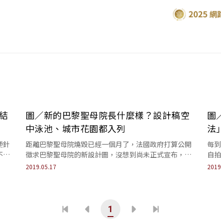
結
圖／新的巴黎聖母院長什麼樣？設計稿空
圖
中泳池、城市花園都入列
法
便針
距離巴黎聖母院燒毀已經一個月了，法國政府打算公開
每到
不一
徵求巴黎聖母院的新設計圖，沒想到尚未正式宣布，就
自拍
已經有各式各樣的創意竄了出來。
2019.05.17
2019
1