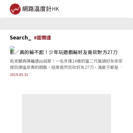
Search_
#
圖爾達
影／真的輸不起！少年玩遊戲輸好友竟砍對方27刀
烏克蘭再傳離譜凶殺案！一名年僅14歲的富二代邀請好友來家
裡玩價值昂貴的遊戲，結果竟然狂砍好友27刀，滿屋子都是血
跡，幾乎都要把頭砍斷了還要虐屍！
2019.05.31