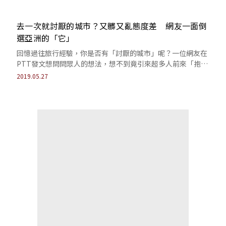
去一次就討厭的城市？又髒又亂態度差 網友一面倒
選亞洲的「它」
回憶過往旅行經驗，你是否有「討厭的城市」呢？一位網友在
PTT發文想問問眾人的想法，想不到竟引來超多人前來「抱
怨」。到底誰是第一名？答案保證出乎你意料！
2019.05.27