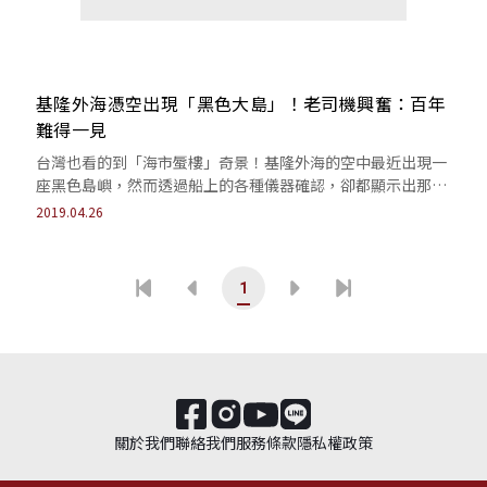
基隆外海憑空出現「黑色大島」！老司機興奮：百年
難得一見
台灣也看的到「海市蜃樓」奇景！基隆外海的空中最近出現一
座黑色島嶼，然而透過船上的各種儀器確認，卻都顯示出那裡
其實空無一物，神奇的一幕全被網友記錄下來。
2019.04.26
1
關於我們
聯絡我們
服務條款
隱私權政策