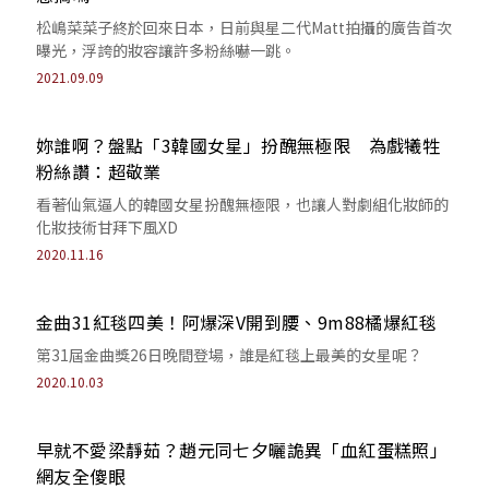
松嶋菜菜子終於回來日本，日前與星二代Matt拍攝的廣告首次
曝光，浮誇的妝容讓許多粉絲嚇一跳。
2021.09.09
妳誰啊？盤點「3韓國女星」扮醜無極限 為戲犧牲
粉絲讚：超敬業
看著仙氣逼人的韓國女星扮醜無極限，也讓人對劇組化妝師的
化妝技術甘拜下風XD
2020.11.16
金曲31紅毯四美！阿爆深V開到腰、9m88橘爆紅毯
第31屆金曲獎26日晚間登場，誰是紅毯上最美的女星呢？
2020.10.03
早就不愛梁靜茹？趙元同七夕曬詭異「血紅蛋糕照」
網友全傻眼