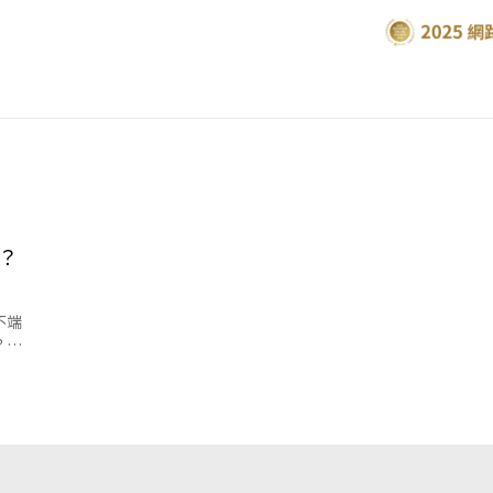
？
不端
？這