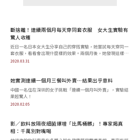
斷捨離！連續兩個月每天穿同套衣服 女大生實驗有
驚人收穫
近日一名日本女大生分享自己的穿搭實驗，她嘗試每天穿同一
套衣服，看看會出現什麼樣的效果。兩個月後，她發現這樣的
穿搭方式好處多多，並在推特上和網友分享。
2020.03.31
她實測連續一個月三餐叫外賣…結果出乎意料
中國一名住在深圳的女子挑戰「連續一個月叫外賣」，實驗結
果超驚人！
2020.02.05
影／飲料放隔夜細菌爆增「比馬桶髒」！專家揭真
相：千萬別對嘴喝