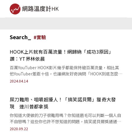
Search_
#
實驗
HOOK上片就有百萬流量！網歸納「成功3原因」
讚：YT界林依晨
百萬YouTuber HOOK影片幾乎都能保持破百萬流量，相比其
他YouTuber差距十倍，也讓網友好奇詢問「HOOK到底怎麼
了」，《網路溫度計...
2024.04.14
屎刀難用、咀嚼超擾人！「搞笑諾貝爾」獵奇大發
現 連川普都拿獎
你知道大便做的刀子很難用嗎？你知道眉毛可以判斷一個人自
不自戀嗎？這些你也許不想知道的問題，搞笑諾貝爾獎通通告
訴你。
2020.09.22