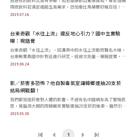
放過夜的飲料究竟有多髒？知名健康節目驚爆真相，專家指稱
隔夜飲料若滿足細菌生長需求，恐怕會比馬桶髒好幾百倍！如
果民眾仍飲用，恐會造成腹瀉甚至是嚴重疾病。
2019.07.16
台東奇觀「水往上流」違反地心引力？國中生實驗
曝：視錯覺
台東奇觀「水往上流」，因溝渠中的水往上流動而聲名大噪。
台東縣寶桑國中針對此進行研究，經過次測量、模擬證實，其
實水仍是往下流的，該結果更是贏得台東...
2019.06.24
影／菸害多恐怖？他自製毒氣室讓蟑螂連抽20支菸
結局網戰翻！
我們都知道菸害對人體的影響，不過有名中國網友為了警惕民
眾，竟腦洞大開的用蟑螂來實驗連抽20支菸的後果，雖然引發
兩派論戰，但這個實驗精神讓人敬佩啊！
2019.05.30
1