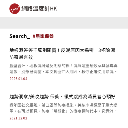
Search_
#
居家保養
地板濕答答千萬別開窗！反潮原因大揭密 3招除濕
防霉最有效
牆壁冒汗、地板濕滑是反潮惹的禍！濕氣過重恐致家具發霉與
過敏。別急著開窗，本文揭密四大成因，教你正確使用除濕機
搭配暖氣，有效擊退濕氣，找回居家乾爽。
2026.01.04
趨勢洞察/美妝趨勢 保養、儀式感成為消費者心頭好
近年因社交距離、帶口罩等防疫措施，美妝市場經歷了重大變
革，在可以預見、防疫「常態化」的後疫情時代中，究竟消費
者關注的美妝焦點有何轉變？品牌端該如...
2021.12.02