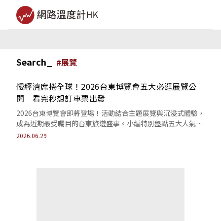
Search_
#
展覽
慢經濟席捲全球！2026台東博覽會五大必逛展覽公
開 看完秒想訂車票出發
2026台東博覽會即將登場！活動結合主題展覽與沉浸式體驗，
成為近期最受矚目的台東旅遊盛事。小編特別盤點五大人氣展
覽，讓你一次掌握活動亮點與慢經濟魅力。
2026.06.29