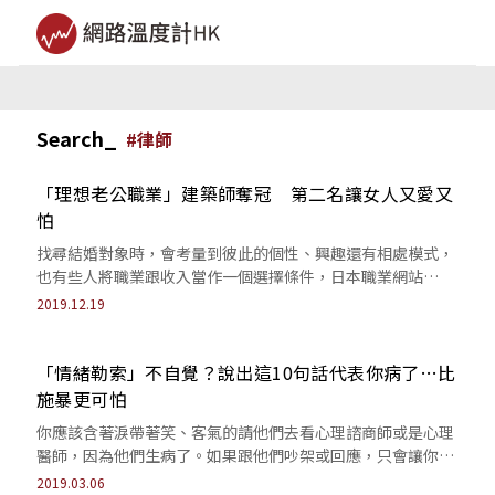
Search_
#
律師
「理想老公職業」建築師奪冠 第二名讓女人又愛又
怕
找尋結婚對象時，會考量到彼此的個性、興趣還有相處模式，
也有些人將職業跟收入當作一個選擇條件，日本職業網站
《Shigyo Job》對年輕女性做了一...
2019.12.19
「情緒勒索」不自覺？說出這10句話代表你病了…比
施暴更可怕
你應該含著淚帶著笑、客氣的請他們去看心理諮商師或是心理
醫師，因為他們生病了。如果跟他們吵架或回應，只會讓你跟
他們一起生病，因為情緒勒索是永無止盡...
2019.03.06