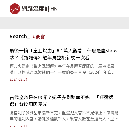
Search_
#
後宮
最後一輪「皇上駕崩」6.1萬人觀看 什麼是盧show
驗？《甄嬛傳》龍年馬拉松新梗一次看
經典宮廷劇《後宮甄嬛傳》每年在農曆春節間的「馬拉松直
播」已經成為甄嬛迷們一年一度的盛事。今（2024）年自2月
6日開始，《甄嬛傳》馬拉松全集連續...
2024.02.19
古代皇帝是在哈囉？妃子多到臨幸不完 「狂選猛
選」背後原因曝光
後宮妃子多到皇帝臨幸不完，但選妃入宮卻不見停止。每隔幾
年的選妃入宮，動輒多達數千人，後宮人數甚至達萬人，皇帝
是否真的都如此好女色呢？
2020.02.03