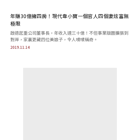
年賺30億擁四房！現代韋小寶一個官人四個妻炫富無
極限
啟德起重公司董事長，年收入達三十億！不但事業版圖擴張到
對岸，家裏更藏四位美娘子，令人嘖嘖稱奇。
2019.11.14