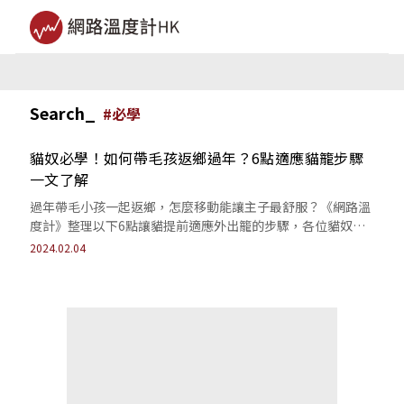
Search_
#
必學
貓奴必學！如何帶毛孩返鄉過年？6點適應貓籠步驟
一文了解
過年帶毛小孩一起返鄉，怎麼移動能讓主子最舒服？《網路溫
度計》整理以下6點讓貓提前適應外出籠的步驟，各位貓奴快
來試試效果！
2024.02.04