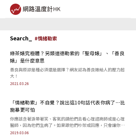
Search_
#
情緒勒索
綠茶婊究極體？另類道德勒索的「聖母婊」、「善良
婊」是什麼意思
善良與原諒是種必須還是選擇？網友認為善良婊給人的壓力超
大！
2021.03.26
「情緒勒索」不自覺？說出這10句話代表你病了…比
施暴更可怕
你應該含著淚帶著笑、客氣的請他們去看心理諮商師或是心理
醫師，因為他們生病了。如果跟他們吵架或回應，只會讓你跟
他們一起生病，因為情緒勒索是永無止盡...
2019.03.06