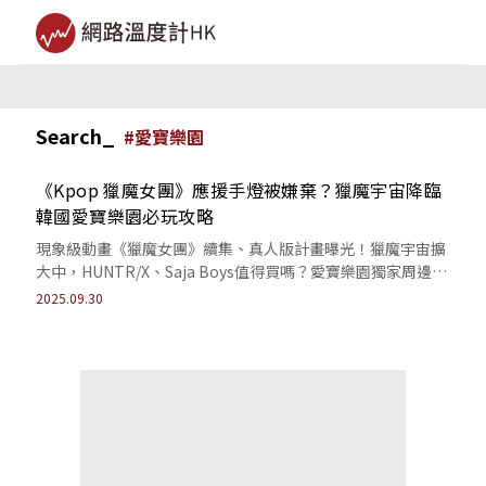
Search_
#
愛寶樂園
《Kpop 獵魔女團》應援手燈被嫌棄？獵魔宇宙降臨
韓國愛寶樂園必玩攻略
現象級動畫《獵魔女團》續集、真人版計畫曝光！獵魔宇宙擴
大中，HUNTR/X、Saja Boys值得買嗎？愛寶樂園獨家周邊及
遊玩體驗一次看。
2025.09.30