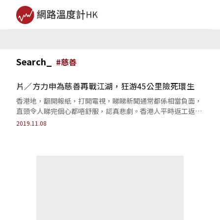
Search_
#
慈善
片／方力申為慈善再戰江湖，狂游45公里險死環生
香港地，翻開報紙，打開電視，睇睇新聞通常都係相當負面，
直頭令人睇完個心都唔舒服，認真悲劇。香港人平時返工返學
都好大壓力喇，仲要睇埋堆咁慘嘅消息，...
2019.11.08