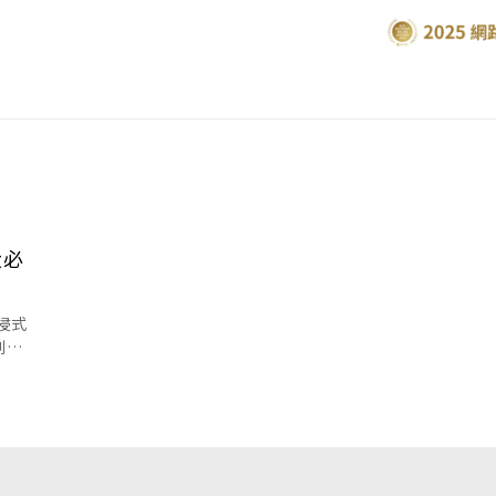
大必
浸式
別盤
魅