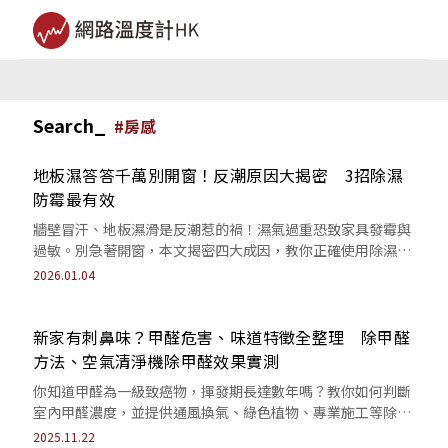
Search_
#
房感
地板濕答答千萬別開窗！反潮原因大揭密 3招除濕
防霉最有效
牆壁冒汗、地板濕滑是反潮惹的禍！濕氣過重恐致家具發霉與
過敏。別急著開窗，本文揭密四大成因，教你正確使用除濕機
搭配暖氣，有效擊退濕氣，找回居家乾爽。
2026.01.04
新家有刺鼻味？甲醛危害、味道特徵全整理 除甲醛
方法、空氣清淨機除甲醛效果實測
你知道甲醛為一級致癌物，揮發期長達數年嗎？教你如何判斷
室內甲醛濃度，並提供通風換氣、綠色植物、專業施工等除甲
醛方法比較，守護居家健康。
2025.11.22