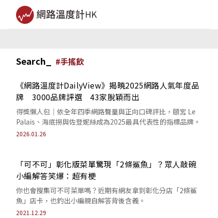
Search_
#
手搖飲
《網路溫度計DailyView》揭曉2025網路人氣年度品
牌 3000品牌評選 43家脫穎而出
得獎懶人包｜依全年四季網路聲量與正向口碑評比，頤宮 Le
Palais、海底撈與佐登妮絲成為2025最具代表性的指標品牌。
2026.01.26
「可不可」彰化版菜單驚現「2條鯊魚」？眾人敲碗
小編解答笑爆：超有梗
你也會搜集可不可菜單嗎？近期有網友拿到彰化分店「2條鯊
魚」店卡，也釣出小編親自解答背後含義。
2021.12.29