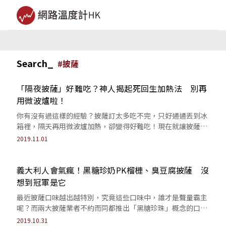
Search_
#
披薩
「隔夜披薩」好難吃？神人揭起死回生加熱法 別再
用微波爐啦！
你有沒有過這樣的經驗？披薩訂太多吃不完，只好通通丟到冰
箱裡，隔天再用微波爐加熱，卻變得好難吃！現在就讓披薩達
人告訴你，讓「隔夜披薩」起死回生的妙招。
2019.11.01
義大利人會氣瘋！黑糖珍奶PK榴槤、臭豆腐披薩 沒
想到冠軍是它
最近披薩口味越出越特別，究竟這些口味中，誰才是聲量霸主
呢？而兩大披薩業者不約而同都推出「黑糖珍珠」概念的口
味，究竟誰才佔上風呢？
2019.10.31