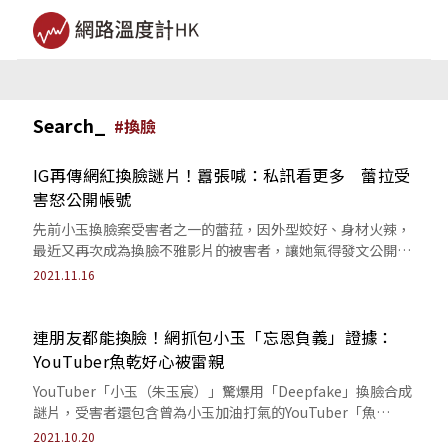
Search_
#
換臉
IG再傳網紅換臉謎片！囂張喊：私訊看更多 蕾拉受
害怒公開帳號
先前小玉換臉案受害者之一的蕾菈，因外型姣好、身材火辣，
最近又再次成為換臉不雅影片的被害者，讓她氣得發文公開加
害人帳號，呼籲大眾不要以身試法。
2021.11.16
連朋友都能換臉！網抓包小玉「忘恩負義」證據：
YouTuber魚乾好心被雷親
YouTuber「小玉（朱玉宸）」驚爆用「Deepfake」換臉合成
謎片，受害者還包含曾為小玉加油打氣的YouTuber「魚
乾」。
2021.10.20