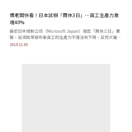
慣老闆快看！日本試辦「周休3日」…員工生產力激
增40%
最近日本微軟公司（Microsoft Japan）發起「周休三日」實
驗，這項政策發布後員工的生產力不僅沒有下降，反而大幅成
長將近40%，相當出乎意料！
2019.11.05