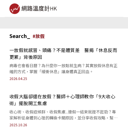
Search_
#
放假
一放假就感冒、頭痛？不是體質差 醫揭「休息反而
更累」背後原因
病毒也會看日曆？為什麼你一放鬆就生病？其實放假休息有正
確的方式，掌握「緩衝休息」讓身體真正回血。
2026.04.25
收假大腦卻還在放假？醫師＋心理師教你「9大收心
術」擺脫開工焦慮
收心術、收假症候群、收假焦慮...連假一結束就提不起勁？專
家解析從身體到心理的轉換卡關原因，並分享收假攻略，幫你
重返工作軌道，做事不卡卡。
2025.10.26