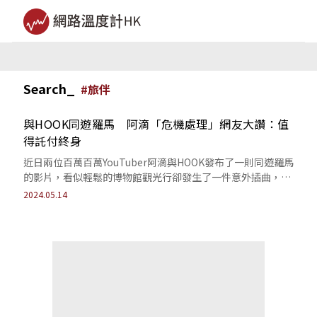
Search_
#
旅伴
與HOOK同遊羅馬 阿滴「危機處理」網友大讚：值
得託付終身
近日兩位百萬百萬YouTuber阿滴與HOOK發布了一則同遊羅馬
的影片，看似輕鬆的博物館觀光行卻發生了一件意外插曲，即
使如此阿滴也樂觀解決，讓網...
2024.05.14