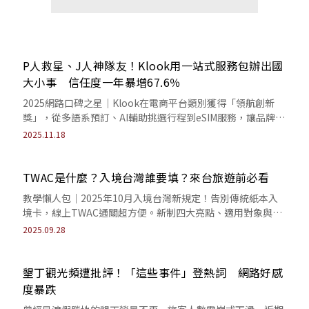
P人救星、J人神隊友！Klook用一站式服務包辦出國
大小事 信任度一年暴增67.6％
2025網路口碑之星｜Klook在電商平台類別獲得「領航創新
獎」，從多語系預訂、AI輔助挑選行程到eSIM服務，讓品牌信
任度大幅成長。
2025.11.18
TWAC是什麼？入境台灣誰要填？來台旅遊前必看
教學懶人包｜2025年10月入境台灣新規定！告別傳統紙本入
境卡，線上TWAC通關超方便。新制四大亮點、適用對象與填
寫指南彙整，讓你輕鬆通關台灣。
2025.09.28
墾丁觀光頻遭批評！「這些事件」登熱詞 網路好感
度暴跌