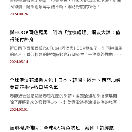
曾經是渡假勝地的墾丁榮景不再，旅客人數雪崩式下滑，近期
因物價、陽傘亂象等爭議不斷，網路好感度跌低！
2024.08.26
與HOOK同遊羅馬 阿滴「危機處理」網友大讚：值
得託付終身
近日兩位百萬百萬YouTuber阿滴與HOOK發布了一則同遊羅馬
的影片，看似輕鬆的博物館觀光行卻發生了一件意外插曲，即
使如此阿滴也樂觀解決，讓網...
2024.05.14
全球浪漫花海懶人包！日本、韓國、歐洲、西亞...絕
美賞花季快收口袋名單
春節過後就是迎接春暖花開的季節，各國浪漫花季接續展開，
除了即將到來的賞櫻季之外，針對喜愛追尋浪漫花海的旅客，
《網路溫度計》整理「2024年全球花...
2024.03.01
坐飛機送佛牌！全球4大特色航班 泰國「誦經航