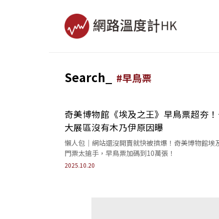
Search_
#
早鳥票
奇美博物館《埃及之王》早鳥票超夯！
大展區沒有木乃伊原因曝
懶人包｜網站還沒開賣就快被擠爆！奇美博物館埃
門票太搶手，早鳥票加碼到10萬張！
2025.10.20