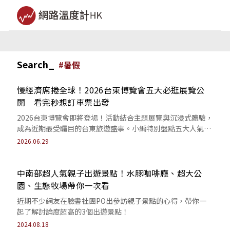
Search_
#
暑假
慢經濟席捲全球！2026台東博覽會五大必逛展覽公
開 看完秒想訂車票出發
2026台東博覽會即將登場！活動結合主題展覽與沉浸式體驗，
成為近期最受矚目的台東旅遊盛事。小編特別盤點五大人氣展
覽，讓你一次掌握活動亮點與慢經濟魅力。
2026.06.29
中南部超人氣親子出遊景點！水豚咖啡廳、超大公
園、生態牧場帶你一次看
近期不少網友在臉書社團PO出參訪親子景點的心得，帶你一
起了解討論度超高的3個出遊景點！
2024.08.18