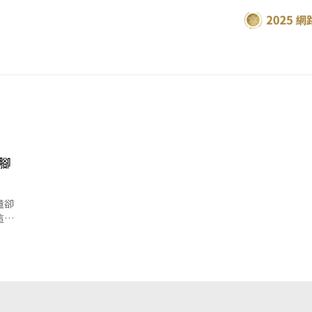
腳
量卻
這隱