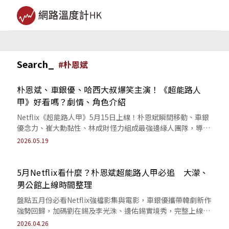
Search_
#
朴恩斌
朴恩斌、車銀優、哈西大叔爆笑主演！《超能路人
甲》好看嗎？劇情、角色介紹
Netflix《超能路人甲》5月15日上線！朴恩斌瞬間移動、車銀
優念力、崔大勳黏性、林成財怪力組成最強邊緣人團隊，導演
幕後訪談、劇情卡司看點懶人包。
2026.05.19
5月Netflix看什麼？朴恩斌超能路人甲必追 大濛、
男公館上線時間整理
盤點五月份必看Netflix強檔影集與電影，車銀優攜帶韓劇新作
強勢回歸，加碼劉在錫及李光洙、邊佑錫實境秀，完整上線日
期懶人包一次為您公開！
2026.04.26