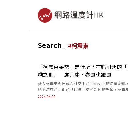
Search_
#
柯震東
「柯震東姿勢」是什麼？在脆引起的「
喉之亂」 庹宗康、春風也跟風
藝人柯震東近日成為社交平台Threads的流量密碼
絲不時在台北街頭「偶遇」這位親民的男星，柯震
反應如何，讓脆友們爭相仿效？今天《網路溫度...
2024.04.09