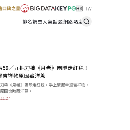
HK
TW
排名調查
人氣話題
網路熱度
馬58／九把刀攜《月老》團隊走紅毯！
握吉祥物原因藏洋蔥
刀帶《月老》團隊走紅毯，手上緊握幸運吉祥物，
原因也暗藏洋蔥。
.11.27