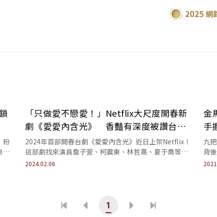
鎖
「只做愛不戀愛！」Netflix大尺度開春新
金
劇《愛愛內含光》 香豔有深度被讚台版
手
《性愛自修室》
，粉
2024年首部開春台劇《愛愛內含光》近日上架Netflix！
九把
東的
這部劇找來演員詹子萱、柯震東、林哲熹、夏于喬等大
背後
咖演員領銜主演，開播後衝上平台熱播排...
2024.02.06
2021
1