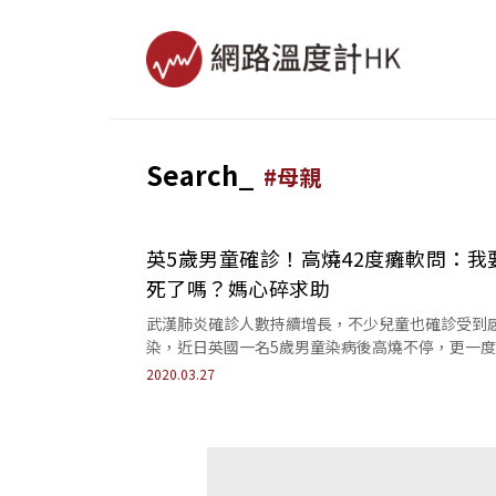
Search_
#
母親
英5歲男童確診！高燒42度癱軟問：我
死了嗎？媽心碎求助
武漢肺炎確診人數持續增長，不少兒童也確診受到
染，近日英國一名5歲男童染病後高燒不停，更一
幻覺，其母親感到心痛難過之餘，也在臉書上發文
2020.03.27
醒...