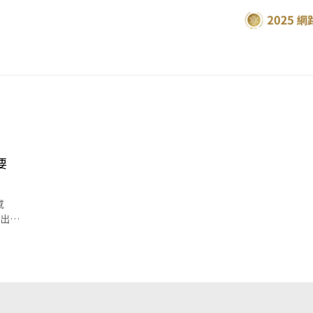
要
感
度出現
提