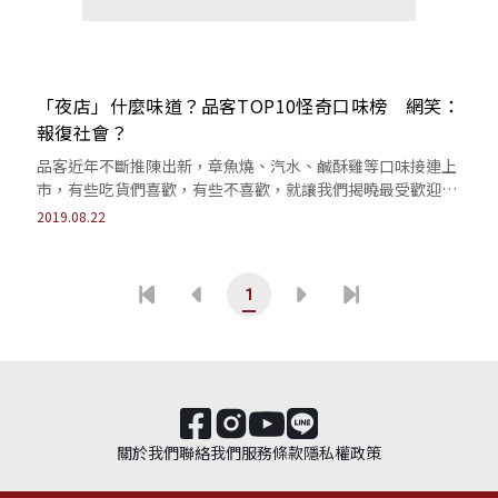
「夜店」什麼味道？品客TOP10怪奇口味榜 網笑：
報復社會？
品客近年不斷推陳出新，章魚燒、汽水、鹹酥雞等口味接連上
市，有些吃貨們喜歡，有些不喜歡，就讓我們揭曉最受歡迎的
口味吧！
2019.08.22
1
關於我們
聯絡我們
服務條款
隱私權政策