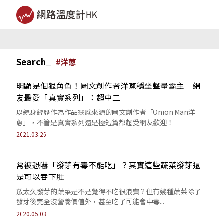
Search_
#
洋蔥
明顯是個狠角色！圖文創作者洋蔥穩坐聲量霸主 網
友最愛「真實系列」：超中二
以親身經歷作為作品靈感來源的圖文創作者「Onion Man洋
蔥」，不管是真實系列還是極短篇都超受網友歡迎！
2021.03.26
常被恐嚇「發芽有毒不能吃」？其實這些蔬菜發芽還
是可以吞下肚
放太久發芽的蔬菜是不是覺得不吃很浪費？但有幾種蔬菜除了
發芽後完全沒營養價值外，甚至吃了可能會中毒...
2020.05.08