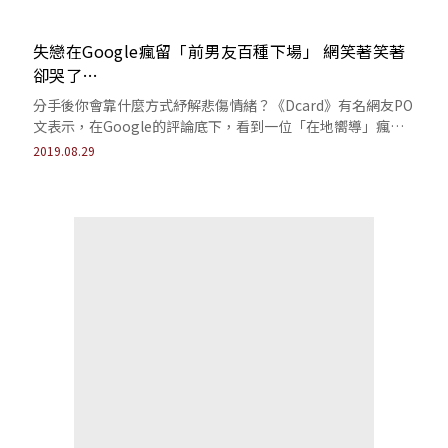
失戀在Google瘋留「前男友百種下場」 網笑著笑著
卻哭了…
分手後你會靠什麼方式紓解悲傷情緒？《Dcard》有名網友PO
文表示，在Google的評論底下，看到一位「在地嚮導」瘋狂
刷留言，全都是在講「前男友...
2019.08.29