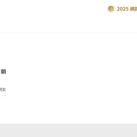
友朝
網友
」、