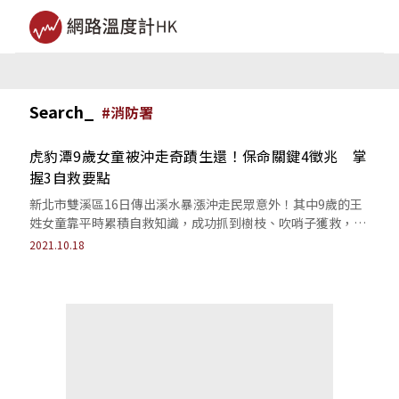
Search_
#
消防署
虎豹潭9歲女童被沖走奇蹟生還！保命關鍵4徵兆 掌
握3自救要點
新北市雙溪區16日傳出溪水暴漲沖走民眾意外！其中9歲的王
姓女童靠平時累積自救知識，成功抓到樹枝、吹哨子獲救，以
下為你整理判斷溪水暴漲與自救方法。
2021.10.18