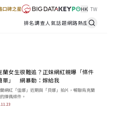
HK
TW
排名調查
人氣話題
網路熱度
克蘭女生很難追？正妹網紅親曝「條件
簡單」 網暴動：嫁給我
蘭網紅「佳娜」近期與「貝娜」拍片，暢聊烏克蘭
的擇偶條件。
.11.23