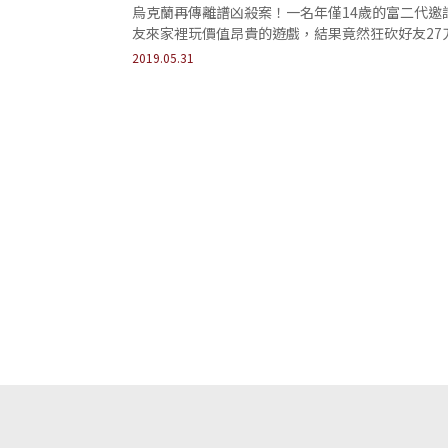
烏克蘭再傳離譜凶殺案！一名年僅14歲的富二代邀
友來家裡玩價值昂貴的遊戲，結果竟然狂砍好友27
滿屋子都是血跡，幾乎都要把頭砍斷了還要虐屍！
2019.05.31