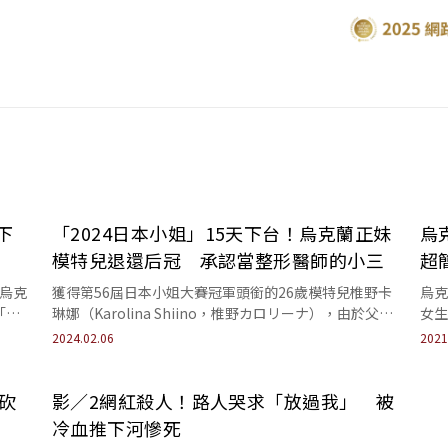
下
「2024日本小姐」15天下台！烏克蘭正妹
烏
模特兒退還后冠 承認當整形醫師的小三
超
年烏克
獲得第56屆日本小姐大賽冠軍頭銜的26歲模特兒椎野卡
烏克
「保
琳娜（Karolina Shiino，椎野カロリーナ），由於父母
女生
均為烏克蘭人，5歲時才來日本...
2024.02.06
2021
砍
影／2網紅殺人！路人哭求「放過我」 被
冷血推下河慘死