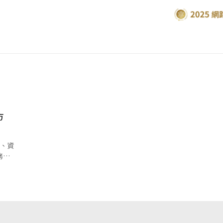
方
錢、資
務自