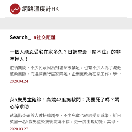
Search_
#
社交距離
一個人能忍受宅在家多久？日調查最「關不住」的非
年輕人！
疫情期間，不少民眾因為封城令被禁足，也有不少人為了減低
感染風險，而選擇自行居家隔離，企業更改為在家工作，學校
實施遠端教學，全球大多數人都增加了待...
2020.04.24
英5歲男童確診！高燒42度癱軟問：我要死了嗎？媽
心碎求助
武漢肺炎確診人數持續增長，不少兒童也確診受到感染，近日
英國一名5歲男童染病後高燒不停，更一度出現幻覺，其母親
感到心痛難過之餘，也在臉書上發文提醒...
2020.03.27