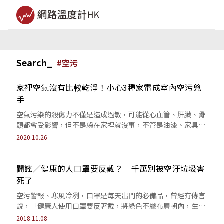
Search_
#
空污
家裡空氣沒有比較乾淨！小心3種家電成室內空污兇
手
空氣污染的殺傷力不僅是造成過敏，可能從心血管、肝臟、骨
頭都會受影響，但不是躲在家裡就沒事，不管是油漆、家具、
濕氣都是造成室內空污的來源，但主打無...
2020.10.26
闢謠／健康的人口罩要反戴？ 千萬別被空汙垃圾害
死了
空污警報、寒風冷冽，口罩是每天出門的必備品，曾經有傳言
說，「健康人使用口罩要反著戴，將綠色不織布層朝內，生病
的人則恰好相反」但其實根本不是這樣的...
2018.11.08