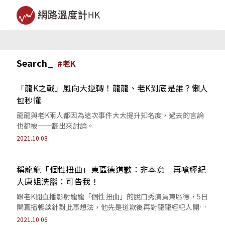
Search_
#
老K
「龍K之戰」風向大逆轉！龍龍、老K到底是誰？懶人
包秒懂
龍龍與老K兩人都因為這次事件大大提升知名度，過去的言論
也都被一一翻出來討論。
2021.10.08
稱龍龍「個性扭曲」東區德道歉：非本意 再嗆經紀
人康姐洗腦：可告我！
跟老K開直播影射龍龍「個性扭曲」的脫口秀演員東區德，5日
開直播暢談針對此事想法，他先是道歉後再對龍龍經紀人開
嗆。
2021.10.06