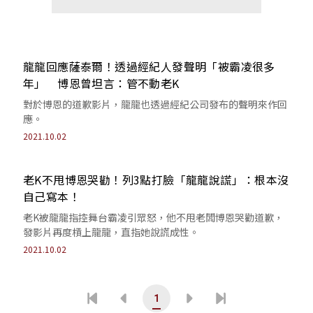
龍龍回應薩泰爾！透過經紀人發聲明「被霸凌很多
年」 博恩曾坦言：管不動老K
對於博恩的道歉影片，龍龍也透過經紀公司發布的聲明來作回
應。
2021.10.02
老K不甩博恩哭勸！列3點打臉「龍龍說謊」：根本沒
自己寫本！
老K被龍龍指控舞台霸凌引眾怒，他不甩老闆博恩哭勸道歉，
發影片再度槓上龍龍，直指她說謊成性。
2021.10.02
1