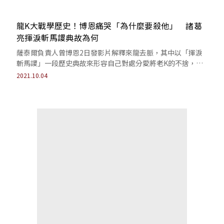
龍K大戰學歷史！博恩痛哭「為什麼要殺他」 諸葛
亮揮淚斬馬謖典故為何
薩泰爾負責人曾博恩2日發影片解釋來龍去脈，其中以「揮淚
斬馬謖」一段歷史典故來形容自己對處分愛將老K的不捨，你
知道為什麼嗎？
2021.10.04