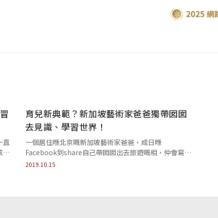
「冒
育兒新典範？新加坡藝術家爸爸獨帶囡囡
去見識、學習世界！
一直
一個居住喺北京嘅新加坡藝術家爸爸，成日喺
孩玩
Facebook到share自己帶囡囡出去旅遊嘅相，仲會寫幾
句分享自己育兒嘅諗法同經驗，畀唔少新晉父母視...
2019.10.15