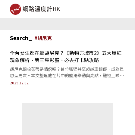
Search_
#
胡尼克
全台女生都在暈胡尼克？《動物方城市2》五大爆紅
現象解析、第三集彩蛋、必去打卡點攻略
胡尼克跟哈茱蒂是情侶嗎？這位狐狸甚至超越車銀優，成為理
想型男友。本文整理他在片中的寵溺舉動與亮點，難怪上映不
到一週聲量就突破2.8萬筆。
2025.12.02