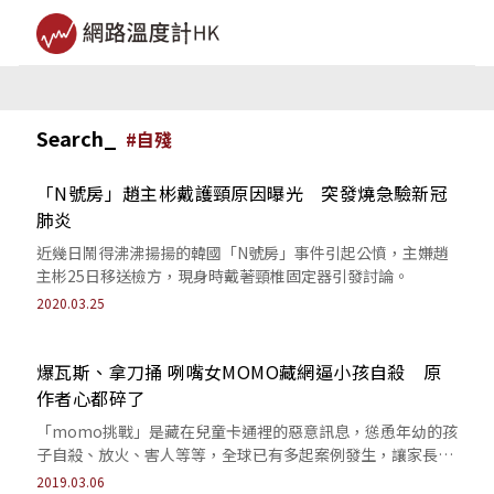
Search_
#
自殘
「N號房」趙主彬戴護頸原因曝光 突發燒急驗新冠
肺炎
近幾日鬧得沸沸揚揚的韓國「N號房」事件引起公憤，主嫌趙
主彬25日移送檢方，現身時戴著頸椎固定器引發討論。
2020.03.25
爆瓦斯、拿刀捅 咧嘴女MOMO藏網逼小孩自殺 原
作者心都碎了
「momo挑戰」是藏在兒童卡通裡的惡意訊息，慫恿年幼的孩
子自殺、放火、害人等等，全球已有多起案例發生，讓家長人
心惶惶。
2019.03.06