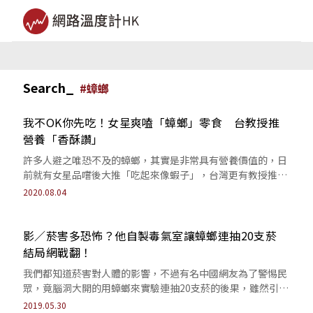
Search_
#
蟑螂
我不OK你先吃！女星爽嗑「蟑螂」零食 台教授推
營養「香酥讚」
許多人避之唯恐不及的蟑螂，其實是非常具有營養價值的，日
前就有女星品嚐後大推「吃起來像蝦子」，台灣更有教授推廣
「蟲食活動」大吃烤蟑螂，營養價值更被...
2020.08.04
影／菸害多恐怖？他自製毒氣室讓蟑螂連抽20支菸
結局網戰翻！
我們都知道菸害對人體的影響，不過有名中國網友為了警惕民
眾，竟腦洞大開的用蟑螂來實驗連抽20支菸的後果，雖然引發
兩派論戰，但這個實驗精神讓人敬佩啊！
2019.05.30