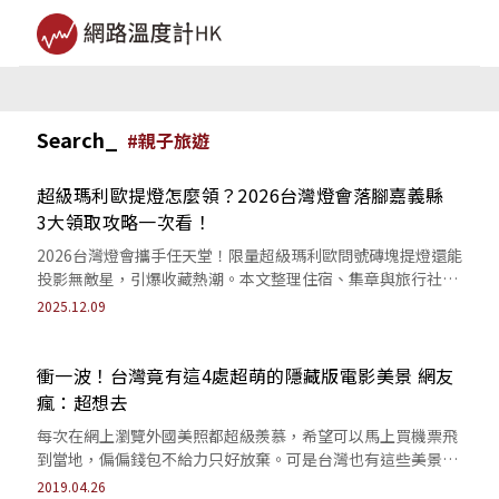
Search_
#
親子旅遊
超級瑪利歐提燈怎麼領？2026台灣燈會落腳嘉義縣
3大領取攻略一次看！
2026台灣燈會攜手任天堂！限量超級瑪利歐問號磚塊提燈還能
投影無敵星，引爆收藏熱潮。本文整理住宿、集章與旅行社3
大領取資格與時間，手刀筆記懶人包。
2025.12.09
衝一波！台灣竟有這4處超萌的隱藏版電影美景 網友
瘋：超想去
每次在網上瀏覽外國美照都超級羨慕，希望可以馬上買機票飛
到當地，偏偏錢包不給力只好放棄。可是台灣也有這些美景，
讓你彷彿置身童話故事中，不用花大錢買...
2019.04.26