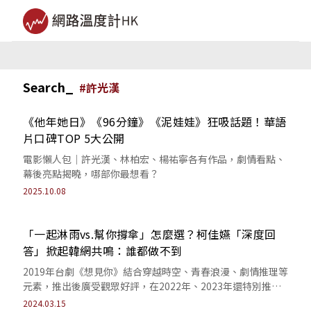
Search_
#
許光漢
《他年她日》《96分鐘》《泥娃娃》狂吸話題！華語
片口碑TOP 5大公開
電影懶人包｜許光漢、林柏宏、楊祐寧各有作品，劇情看點、
幕後亮點揭曉，哪部你最想看？
2025.10.08
「一起淋雨vs.幫你撐傘」怎麼選？柯佳嬿「深度回
答」掀起韓網共鳴：誰都做不到
2019年台劇《想見你》結合穿越時空、青春浪漫、劇情推理等
元素，推出後廣受觀眾好評，在2022年、2023年還特別推出
電影版本、翻拍韓國影集。 ...
2024.03.15