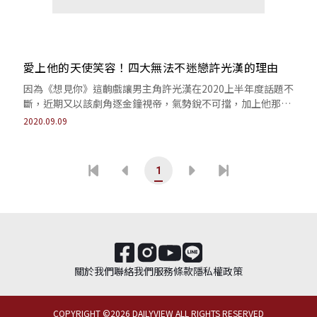
愛上他的天使笑容！四大無法不迷戀許光漢的理由
因為《想見你》這齣戲讓男主角許光漢在2020上半年度話題不
斷，近期又以該劇角逐金鐘視帝，氣勢銳不可擋，加上他那俊
俏的臉蛋，讓不少迷妹敗在他笑容底...
2020.09.09
1
關於我們
聯絡我們
服務條款
隱私權政策
COPYRIGHT ©
2026
DAILYVIEW ALL RIGHTS RESERVED